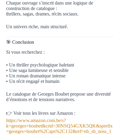
Chaque ouvrage s’inscrit dans une logique de
construction de catalogue :
thrillers, sagas, drames, récits sociaux.
Un univers riche, mais structuré.
🎯 Conclusion
Si vous recherchez :
• Un thriller psychologique haletant
• Une saga lumineuse et sensible
• Un roman dramatique intense
• Un récit engagé et humain
Le catalogue de Georges Boubet propose une diversité
d’émotions et de tensions narratives.
👉 Voir tous les livres sur Amazon :
https://www.amazon.com.be/s?
k=georges+boubet&crid=30NSQ54GXK5QK&sprefix
=georges+boubet%2Caps%2C132&ref=nb_sb_noss_1