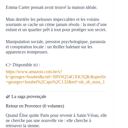
Emma Carter pensait avoir trouvé la maison idéale.
Mais derrière les pelouses impeccables et les voisins
souriants se cache un crime jamais résolu : la mort d’une
enfant et un quartier prêt à tout pour protéger son secret.
Manipulation sociale, pression psychologique, paranoïa
et conspiration locale : un thriller haletant sur les
apparences trompeuses.
👉 Disponible ici :
https://www.amazon.com.be/s?
k=georges+boubet&crid=30NSQ54GXK5QK&sprefix
=georges+boubet%2Caps%2C132&ref=nb_sb_noss_1
🌿 La saga provençale
Retour en Provence (6 volumes)
Quand Élise quitte Paris pour revenir à Saint-Véran, elle
ne cherche pas une nouvelle vie : elle cherche à
retrouver la sienne.