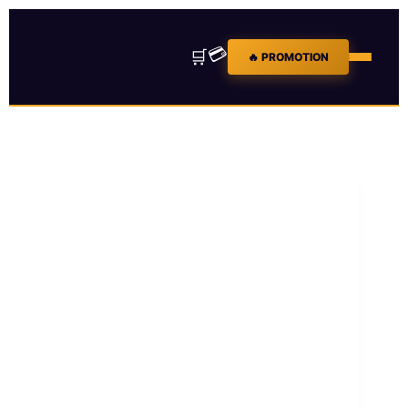
💳
🛒
🔥 PROMOTION