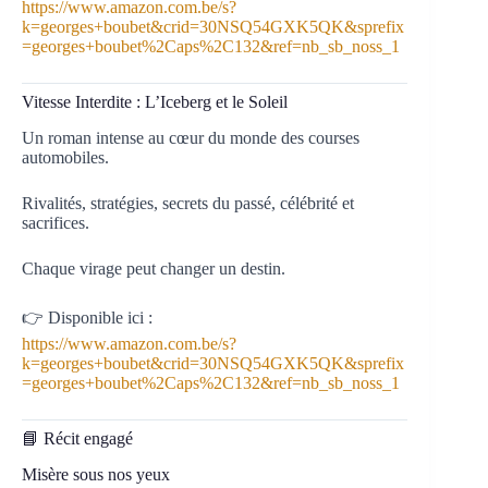
https://www.amazon.com.be/s?
k=georges+boubet&crid=30NSQ54GXK5QK&sprefix
=georges+boubet%2Caps%2C132&ref=nb_sb_noss_1
Vitesse Interdite : L’Iceberg et le Soleil
Un roman intense au cœur du monde des courses
automobiles.
Rivalités, stratégies, secrets du passé, célébrité et
sacrifices.
Chaque virage peut changer un destin.
👉 Disponible ici :
https://www.amazon.com.be/s?
k=georges+boubet&crid=30NSQ54GXK5QK&sprefix
=georges+boubet%2Caps%2C132&ref=nb_sb_noss_1
📘 Récit engagé
Misère sous nos yeux