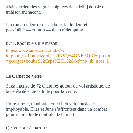
Mais derrière les vignes baignées de soleil, jalousie et
trahison menacent.
Un roman intense sur la chute, la douleur et la
possibilité — ou non — de la rédemption.
👉 Disponible sur Amazon :
https://www.amazon.com.be/s?
k=georges+boubet&crid=30NSQ54GXK5QK&sprefix
=georges+boubet%2Caps%2C132&ref=nb_sb_noss_1
Le Carnet de Verre
Saga intense de 72 chapitres autour du vol artistique, de
la célébrité et de la lutte pour la vérité.
Entre amour, manipulation et industrie musicale
impitoyable, Elias et June s’affrontent dans un combat
pour reprendre le contrôle de leur art.
👉 Voir sur Amazon :