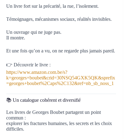
Un livre fort sur la précarité, la rue, l’isolement.
Témoignages, mécanismes sociaux, réalités invisibles.
Un ouvrage qui ne juge pas.
Il montre.
Et une fois qu’on a vu, on ne regarde plus jamais pareil.
👉 Découvrir le livre :
https://www.amazon.com.be/s?
k=georges+boubet&crid=30NSQ54GXK5QK&sprefix
=georges+boubet%2Caps%2C132&ref=nb_sb_noss_1
📚 Un catalogue cohérent et diversifié
Les livres de Georges Boubet partagent un point
commun :
explorer les fractures humaines, les secrets et les choix
difficiles.