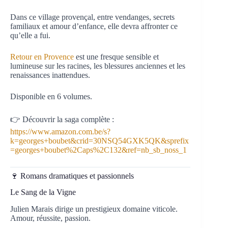
Dans ce village provençal, entre vendanges, secrets
familiaux et amour d’enfance, elle devra affronter ce
qu’elle a fui.
Retour en Provence
est une fresque sensible et
lumineuse sur les racines, les blessures anciennes et les
renaissances inattendues.
Disponible en 6 volumes.
👉 Découvrir la saga complète :
https://www.amazon.com.be/s?
k=georges+boubet&crid=30NSQ54GXK5QK&sprefix
=georges+boubet%2Caps%2C132&ref=nb_sb_noss_1
🍷 Romans dramatiques et passionnels
Le Sang de la Vigne
Julien Marais dirige un prestigieux domaine viticole.
Amour, réussite, passion.