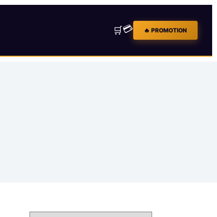
💳
🛒
🔥 PROMOTION