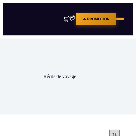
💳
🛒
🔥 PROMOTION
Récits de voyage