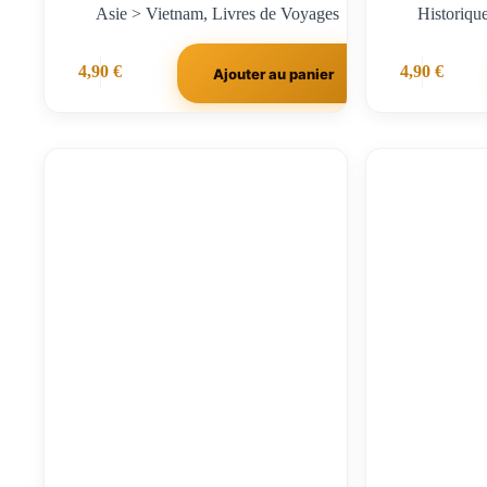
Asie > Vietnam
,
Livres de Voyages
Historiqu
4,90
€
4,90
€
Ajouter au panier