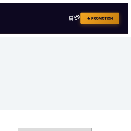
💳
🛒
🔥 PROMOTION