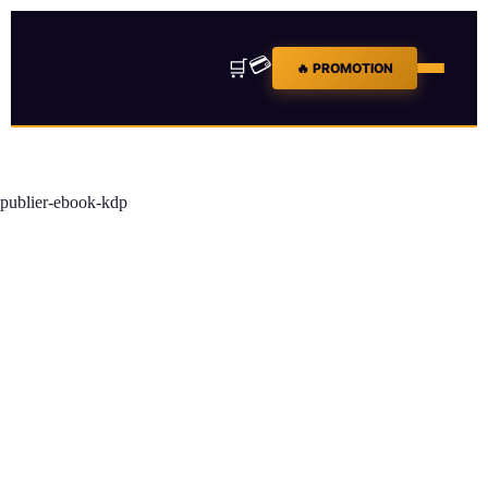
💳
🛒
🔥 PROMOTION
publier-ebook-kdp