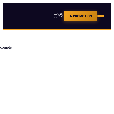
💳
🛒
🔥 PROMOTION
compte