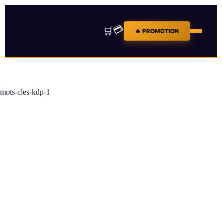
💳
🛒
🔥 PROMOTION
mots-cles-kdp-1