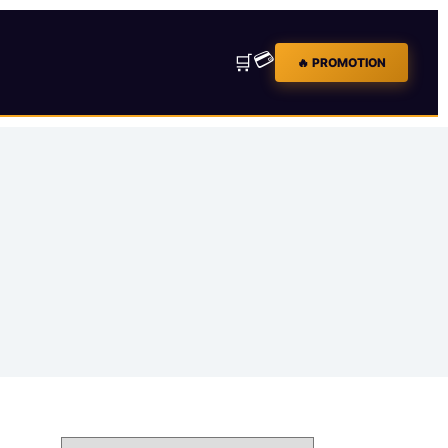
💳
🛒
🔥 PROMOTION