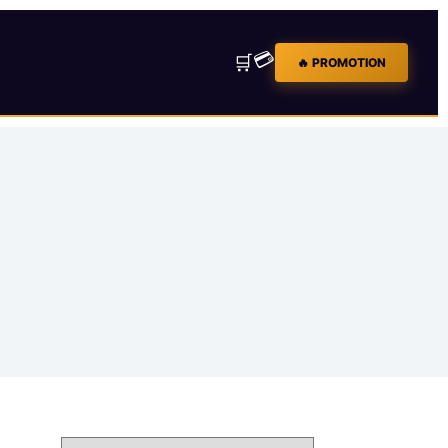
💳
🛒
🔥 PROMOTION