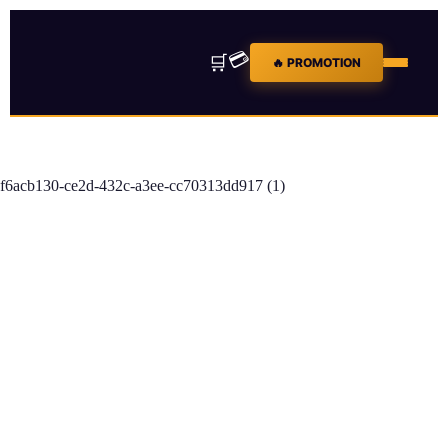
💳
🛒
🔥 PROMOTION
f6acb130-ce2d-432c-a3ee-cc70313dd917 (1)