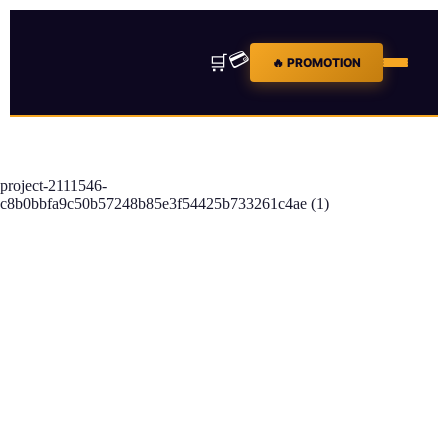
💳
🛒
🔥 PROMOTION
project-2111546-
c8b0bbfa9c50b57248b85e3f54425b733261c4ae (1)