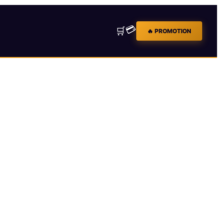
💳
🛒
🔥 PROMOTION