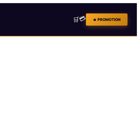
💳
🛒
🔥 PROMOTION