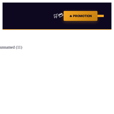
💳
🛒
🔥 PROMOTION
unnamed (11)