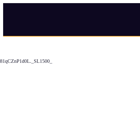
81qCZnP1d0L._SL1500_