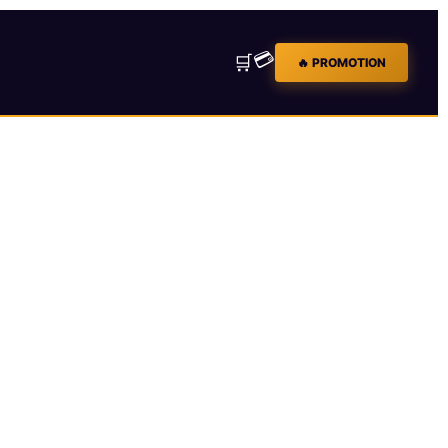
💳
🛒
🔥 PROMOTION