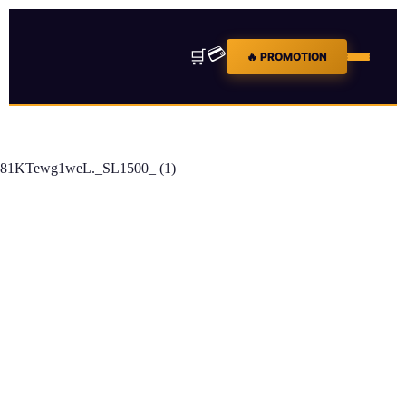
💳
🛒
🔥 PROMOTION
81KTewg1weL._SL1500_ (1)