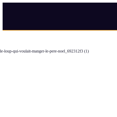
le-loup-qui-voulait-manger-le-pere-noel_692312f3 (1)