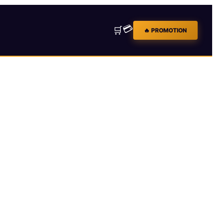
💳
🛒
🔥 PROMOTION