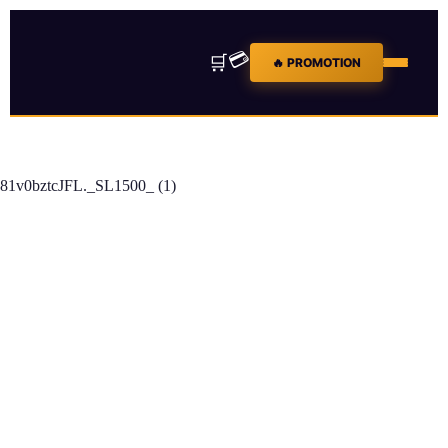
💳
🛒
🔥 PROMOTION
81v0bztcJFL._SL1500_ (1)