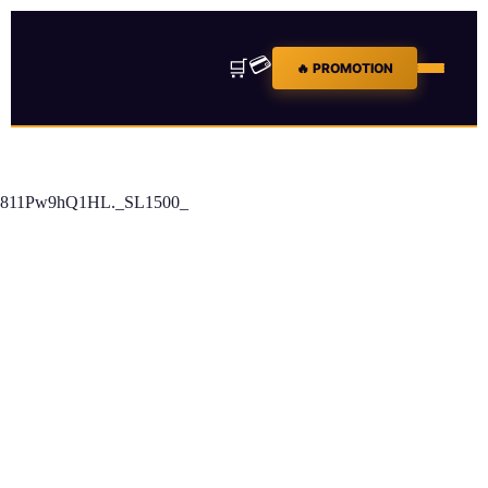
💳
🛒
🔥 PROMOTION
811Pw9hQ1HL._SL1500_