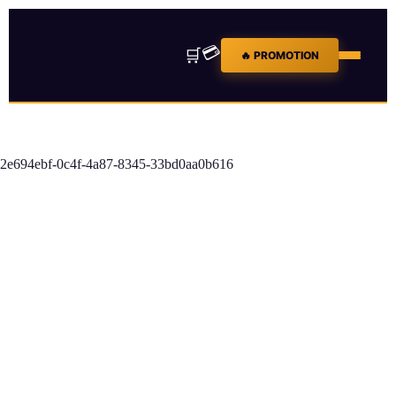
💳
🛒
🔥 PROMOTION
2e694ebf-0c4f-4a87-8345-33bd0aa0b616