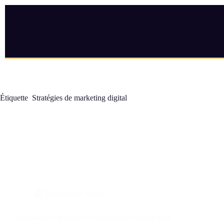
Étiquette
Stratégies de marketing digital
1️⃣ Business & Argent
Promouvoir un ebook : 10 stratégies simples pour