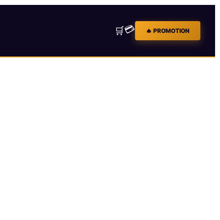
💳
🛒
🔥 PROMOTION