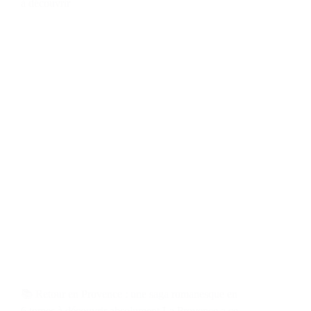
à découvrir
📚 Retour en Provence : une saga romanesque en
6 tomes à découvrir absolument La Provence a ce