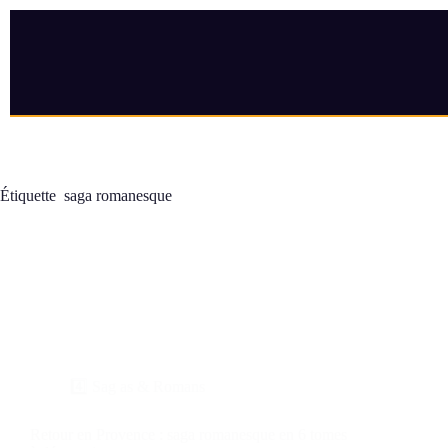
Étiquette
saga romanesque
4️⃣ Sag as & Romans
Retour en Provence : saga romanesque en 6 tomes