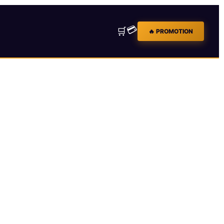
💳
🛒
🔥 PROMOTION