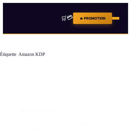
💳
🛒
🔥 PROMOTION
Étiquette
Amazon KDP
1️⃣ Création d’eBook
Publier un ebook KDP : le guide complet pour
débuter en 2026