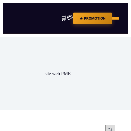
💳
🛒
🔥 PROMOTION
site web PME