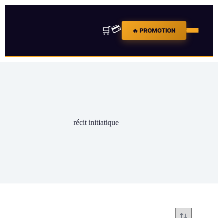
💳
🛒
🔥 PROMOTION
récit initiatique