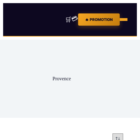
💳
🛒
🔥 PROMOTION
Provence