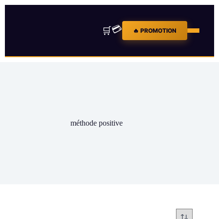
💳
🛒
🔥 PROMOTION
méthode positive