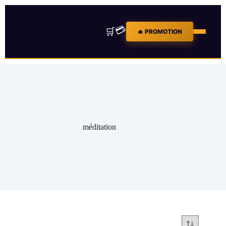
💳
🛒
🔥 PROMOTION
méditation