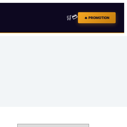
💳
🛒
🔥 PROMOTION