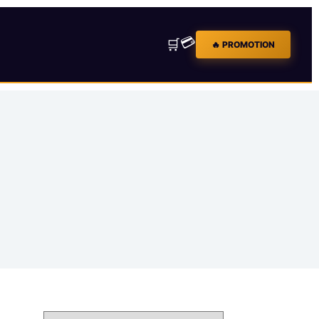
💳
🛒
🔥 PROMOTION