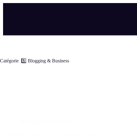
Catégorie
5️⃣ Blogging & Business
5️⃣ Blogging & Business
Vivre de son blog en 2026 : méthode rentable