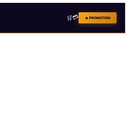
💳
🛒
🔥 PROMOTION